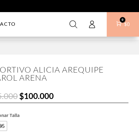
0
ACTO
Carro
$
0
ORTIVO ALICIA AREQUIPE
ROL ARENA
Original
Current
5.000
$
100.000
price
price
was:
is:
$195.000.
$100.000.
onar Talla
35