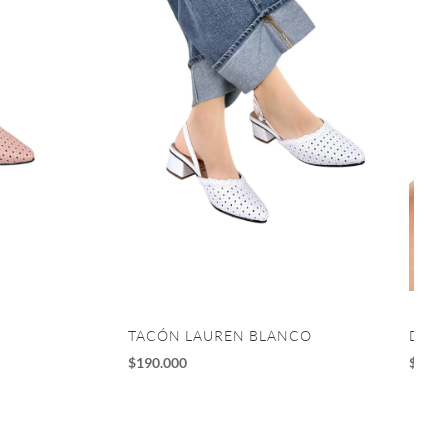
TACÓN LAUREN BLANCO
DEPO
$
190.000
$
195.