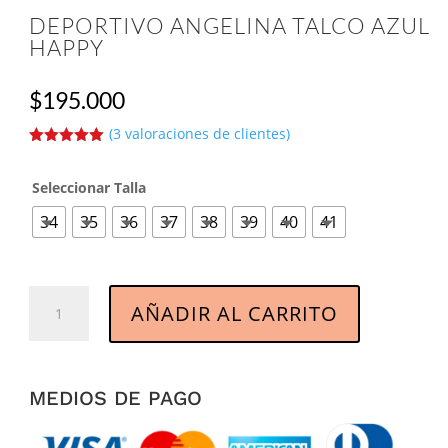
DEPORTIVO ANGELINA TALCO AZUL
HAPPY
$
195.000
(
3
valoraciones de clientes)
Valorado
5.00
sobre
5 basado
Seleccionar Talla
en
puntuacione
34
35
36
37
38
39
40
41
s de
clientes
Deportivo
AÑADIR AL CARRITO
Angelina
Talco
Azul
Happy
MEDIOS DE PAGO
cantidad