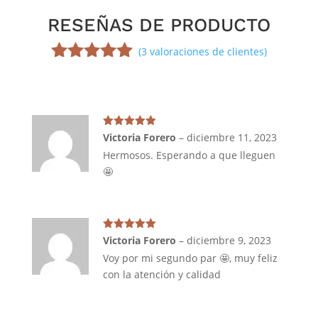
RESEÑAS DE PRODUCTO
(
3
valoraciones de clientes)
Valorado
5.00
sobre
5 basado
en
puntuacione
Valorado en
Victoria Forero
–
diciembre 11, 2023
5
de 5
s de
Hermosos. Esperando a que lleguen
clientes
🤩
Valorado en
Victoria Forero
–
diciembre 9, 2023
5
de 5
Voy por mi segundo par 🤩, muy feliz
con la atención y calidad