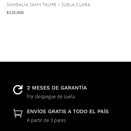
SANDALIA SAMY TAUPE – SUELA CLARA
TA
$
135.000
$
1
2 MESES DE GARANTÍA

Por despegue de suela
ENVÍOS GRATIS A TODO EL PAÍS

A partir de 3 pares