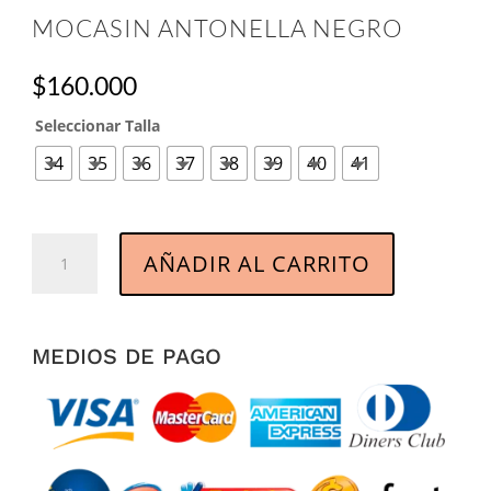
MOCASIN ANTONELLA NEGRO
$
160.000
Seleccionar Talla
34
35
36
37
38
39
40
41
Mocasin
AÑADIR AL CARRITO
Antonella
Negro
cantidad
MEDIOS DE PAGO