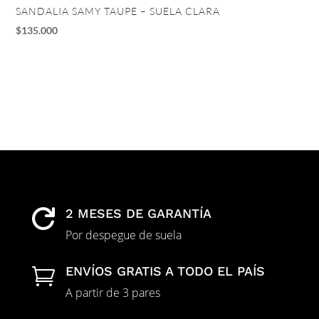
SANDALIA SAMY TAUPE – SUELA CLARA
TA
$
135.000
$
1
2 MESES DE GARANTÍA

Por despegue de suela
ENVÍOS GRATIS A TODO EL PAÍS

A partir de 3 pares