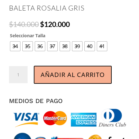
BALETA ROSALIA GRIS
Original
Current
$
140.000
$
120.000
price
price
Seleccionar Talla
was:
is:
$140.000.
$120.000.
34
35
36
37
38
39
40
41
Baleta
AÑADIR AL CARRITO
Rosalia
Gris
cantidad
MEDIOS DE PAGO