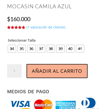
MOCASIN CAMILA AZUL
$
160.000
(
1
valoración de cliente)
Valorado
5.00
sobre
5 basado
Seleccionar Talla
en
puntuación
34
35
36
37
38
39
40
41
de cliente
Mocasin
AÑADIR AL CARRITO
Camila
Azul
cantidad
MEDIOS DE PAGO