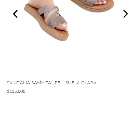
SANDALIA SAMY TAUPE – SUELA CLARA
TA
$
135.000
$
1