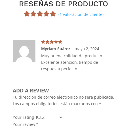
RESEÑAS DE PRODUCTO
(
1
valoración de cliente)
Valorado
5.00
sobre
5 basado
en
puntuación
Valorado en
Myriam Suárez
–
mayo 2, 2024
5
de 5
de cliente
Muy buena calidad de producto
Excelente atención, tiempo de
respuesta perfecto.
ADD A REVIEW
Tu dirección de correo electrónico no será publicada.
Los campos obligatorios están marcados con
*
Your rating
Your review
*