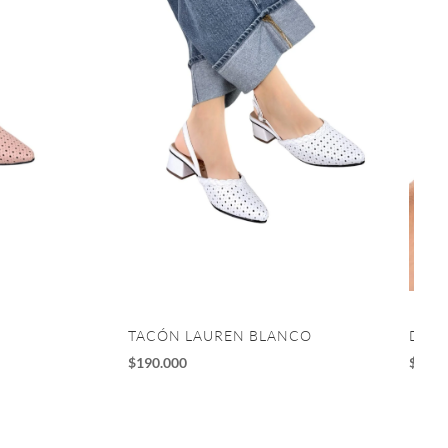
TACÓN LAUREN BLANCO
DEPO
$
190.000
$
195.