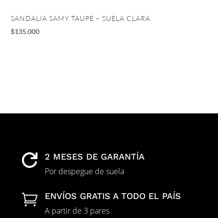
SANDALIA SAMY TAUPE – SUELA CLARA
TA
$
135.000
$
1
2 MESES DE GARANTÍA

Por despegue de suela
ENVÍOS GRATIS A TODO EL PAÍS

A partir de 3 pares