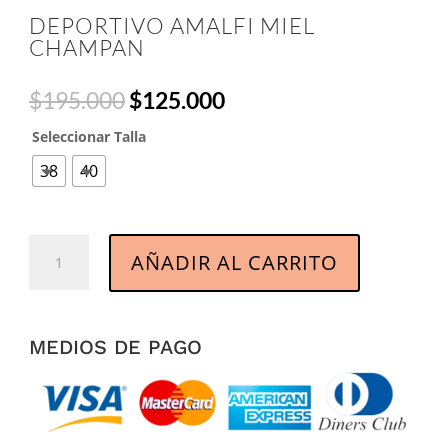
DEPORTIVO AMALFI MIEL
CHAMPAN
Original
Current
$
195.000
$
125.000
price
price
Seleccionar Talla
was:
is:
$195.000.
$125.000.
38
40
Deportivo
AÑADIR AL CARRITO
Amalfi
Miel
Champan
cantidad
MEDIOS DE PAGO