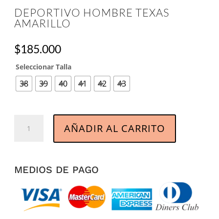
DEPORTIVO HOMBRE TEXAS
AMARILLO
$
185.000
Seleccionar Talla
38
39
40
41
42
43
Deportivo
AÑADIR AL CARRITO
Hombre
Texas
Amarillo
cantidad
MEDIOS DE PAGO