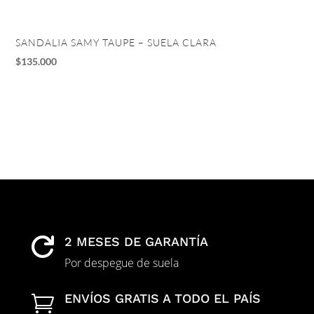
SANDALIA SAMY TAUPE – SUELA CLARA
TA
$
135.000
$
1
2 MESES DE GARANTÍA

Por despegue de suela
ENVÍOS GRATIS A TODO EL PAÍS
