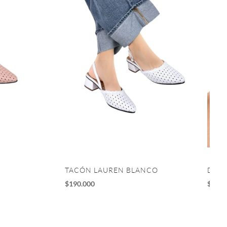
TACÓN LAUREN BLANCO
DEPO
$
190.000
$
195.