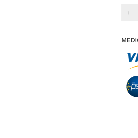
Mocasi
Elisa
Talco
cantida
MEDI