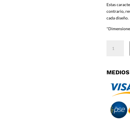
Estas caracte
contrario, re
cada diseño.
*Dimensiones
Italia
Talco
x
Bronce
cantidad
MEDIOS