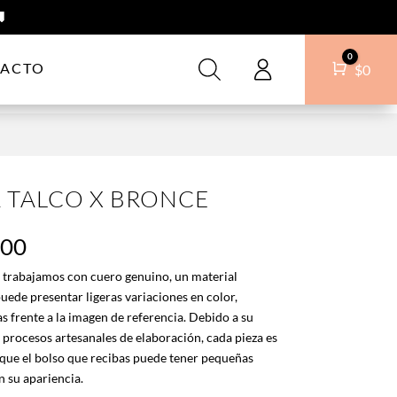

0
ACTO
Carro
$
0
A TALCO X BRONCE
000
 trabajamos con cuero genuino, un material
uede presentar ligeras variaciones en color,
as frente a la imagen de referencia. Debido a su
s procesos artesanales de elaboración, cada pieza es
 que el bolso que recibas puede tener pequeñas
n su apariencia.