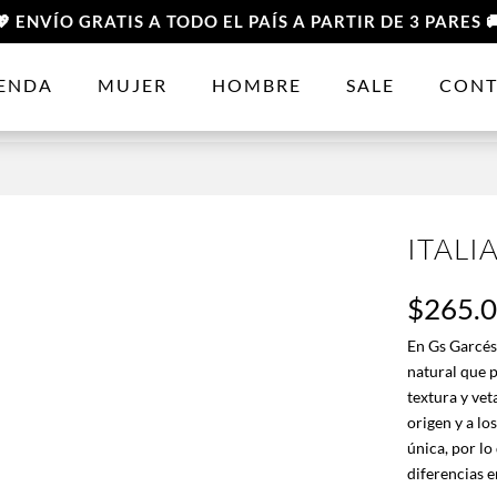
💖 ENVÍO GRATIS A TODO EL PAÍS A PARTIR DE 3 PARES 
IENDA
MUJER
HOMBRE
SALE
CONT
ITALI
$
265.
En Gs Garcés
natural que p
textura y vet
origen y a lo
única, por lo
diferencias e