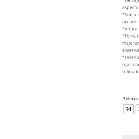
*Herraj
aspecto 
*Suela e
proporc
*Altura 
*Forro t
mejoran
excesiv
*Diseño
ocasione
refinado
Selecci
34
Mocasi