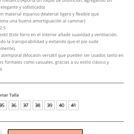
e metálico (Aporta un toque de distinción, agregando un
elegante y sofisticado)
n material espanso (Material ligero y flexible que
iona una buena amortiguación al caminar)
2.5
extil (Este forro en el interior añade suavidad y ventilación,
do la transpirabilidad y evitando que el pie sude
amente).
 atemporal (Mocasín versátil que pueden ser usados tanto en
s formales como casuales, gracias a su estilo clásico y
)
onar Talla
35
36
37
38
39
40
41
n