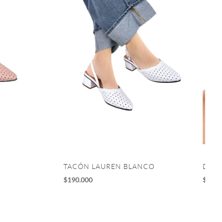
TACÓN LAUREN BLANCO
DEPO
$
190.000
$
195.