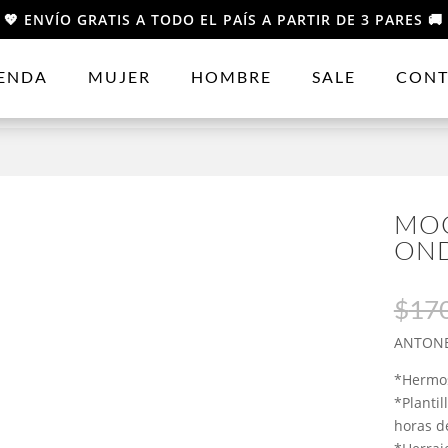
💖 ENVÍO GRATIS A TODO EL PAÍS A PARTIR DE 3 PARES 🚚
IENDA
MUJER
HOMBRE
SALE
CONT
MOC
ON
$
17
ANTONE
*Hermos
*Plantil
horas d