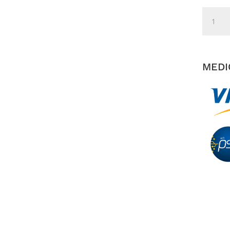
Tacón
Candy
Negro
cantida
MEDI