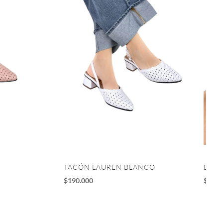
TACÓN LAUREN BLANCO
DEPO
$
190.000
$
195.