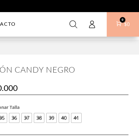
0
ACTO
Carro
$
0
ÓN CANDY NEGRO
0.000
onar Talla
35
36
37
38
39
40
41