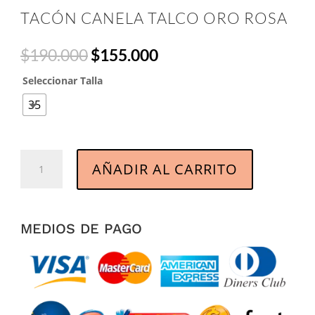
TACÓN CANELA TALCO ORO ROSA
Original
Current
$
190.000
$
155.000
price
price
Seleccionar Talla
was:
is:
$190.000.
$155.000.
35
Tacón
AÑADIR AL CARRITO
Canela
Talco
Oro
Rosa
MEDIOS DE PAGO
cantidad