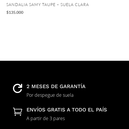
SANDALIA SAMY TAUPE – SUELA CLARA
TA
$
135.000
$
1
2 MESES DE GARANTÍA

Por despegue de suela
ENVÍOS GRATIS A TODO EL PAÍS

A partir de 3 pares