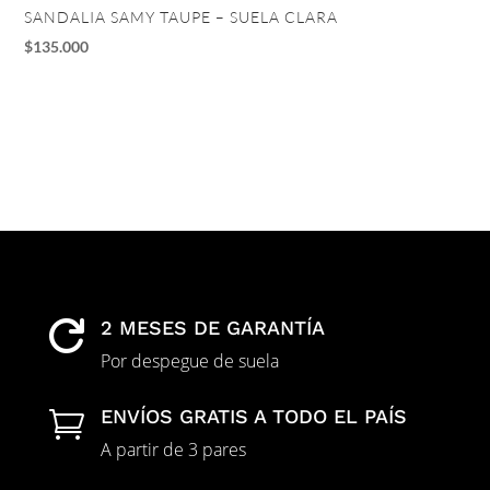
SANDALIA SAMY TAUPE – SUELA CLARA
TA
$
135.000
$
1
2 MESES DE GARANTÍA

Por despegue de suela
ENVÍOS GRATIS A TODO EL PAÍS

A partir de 3 pares