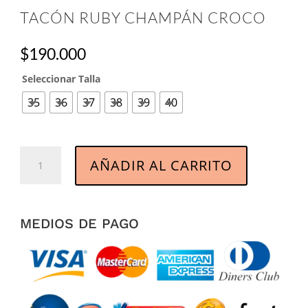
TACÓN RUBY CHAMPÁN CROCO
$
190.000
Seleccionar Talla
35
36
37
38
39
40
Tacón
AÑADIR AL CARRITO
Ruby
Champán
Croco
cantidad
MEDIOS DE PAGO