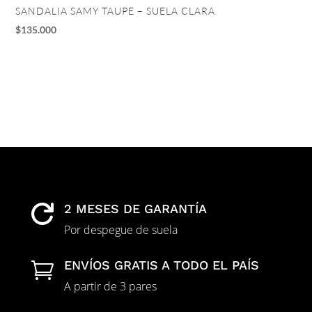
SANDALIA SAMY TAUPE – SUELA CLARA
TA
$
135.000
$
1
2 MESES DE GARANTÍA

Por despegue de suela
ENVÍOS GRATIS A TODO EL PAÍS

A partir de 3 pares