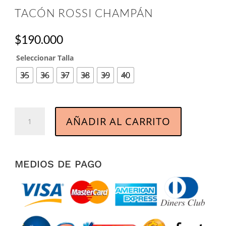
TACÓN ROSSI CHAMPÁN
$
190.000
Seleccionar Talla
35
36
37
38
39
40
Tacón
AÑADIR AL CARRITO
Rossi
Champán
cantidad
MEDIOS DE PAGO