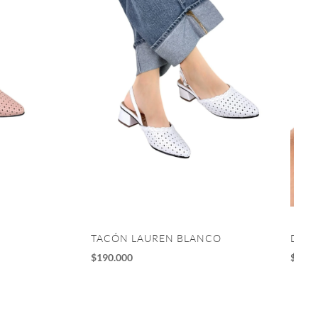
TACÓN LAUREN BLANCO
DEPO
$
190.000
$
195.