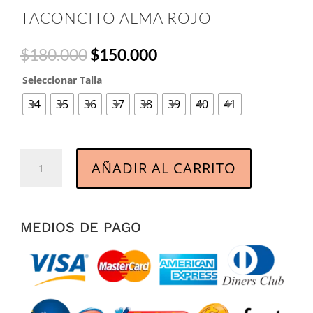
TACONCITO ALMA ROJO
Original
Current
$
180.000
$
150.000
price
price
Seleccionar Talla
was:
is:
$180.000.
$150.000.
34
35
36
37
38
39
40
41
Taconcito
AÑADIR AL CARRITO
Alma
Rojo
cantidad
MEDIOS DE PAGO