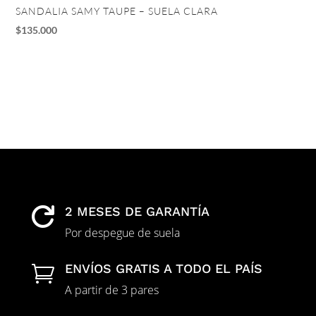
SANDALIA SAMY TAUPE – SUELA CLARA
TA
$
135.000
$
1
2 MESES DE GARANTÍA

Por despegue de suela
ENVÍOS GRATIS A TODO EL PAÍS

A partir de 3 pares